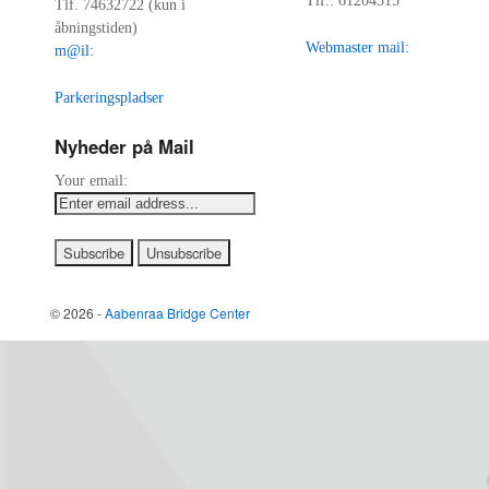
Tlf.: 61204315
Tlf. 74632722 (kun i
åbningstiden)
Webmaster mail:
m@il:
Parkeringspladser
Nyheder på Mail
Your email:
© 2026 -
Aabenraa Bridge Center