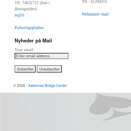
Tlf.: 61204315
Tlf. 74632722 (kun i
åbningstiden)
Webmaster mail:
m@il:
Parkeringspladser
Nyheder på Mail
Your email:
© 2026 -
Aabenraa Bridge Center