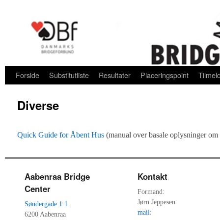
Fortsæt til primære indhold
Fortsæt til sekundære indhold
Forside
Substitutliste
Resultater
Placeringspoint
Tilmel
Diverse
Quick Guide for Åbent Hus
(manual over basale oplysninger om h
Aabenraa Bridge
Kontakt
Center
Formand:
Jørn Jeppesen
Søndergade 1.1
mail:
6200 Aabenraa